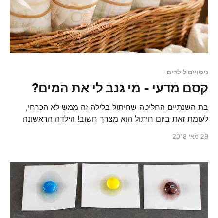
ניסויים לילדים
קסם מדעי - מי גנב לי את המים?
בת השנתיים החליטה שחיתול בלילה זה ממש לא הכרחי,
לעומת זאת ביום חיתול הוא מצרך חשוב! הילדה הראשונה
בתבל שנגמלה בלילה לפני היום. ועכשיו לחלק החשוב, במשך
29 מאי 2018
כמעט שבועיים התעקשנו לשים חיתול ללילה ובבוקר החיתול
נשאר יבש, מה עושים עם כל הפסולת?!