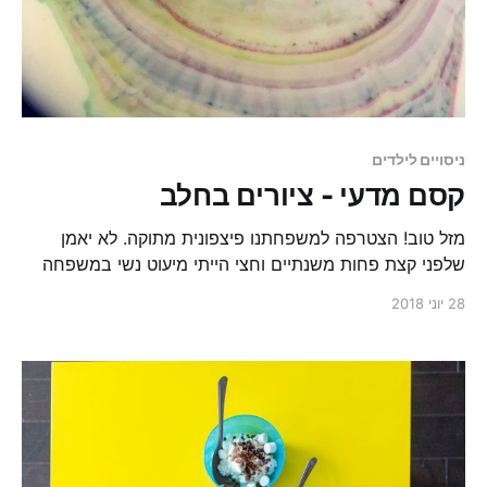
ניסויים לילדים
קסם מדעי - ציורים בחלב
מזל טוב! הצטרפה למשפחתנו פיצפונית מתוקה. לא יאמן
שלפני קצת פחות משנתיים וחצי הייתי מיעוט נשי במשפחה
והיום אנחנו שוות בין שווים. הצטיידנו בכל הציוד שתינוקת
28 יוני 2018
קטנה זקוקה לו, הריח המשכר של תינוק בין יומו כבר התפשט
בבית, בכי נשמע מדי פעם וכל אחד עובר ומגניב ליטוף או
נשיקה על העור העדין.