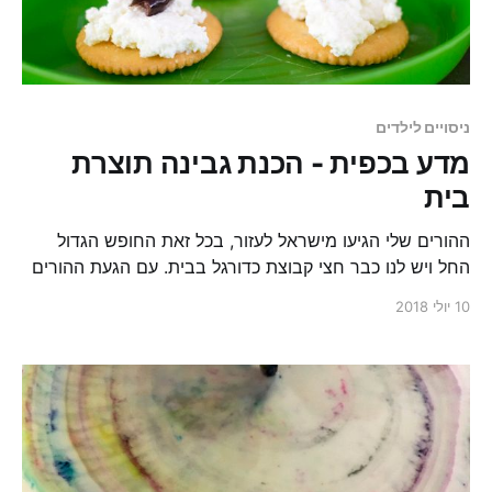
ניסויים לילדים
מדע בכפית - הכנת גבינה תוצרת
בית
ההורים שלי הגיעו מישראל לעזור, בכל זאת החופש הגדול
החל ויש לנו כבר חצי קבוצת כדורגל בבית. עם הגעת ההורים
מישראל הגיעו גם כל ספרי שבוע הספר, סקוצ׳ים למטבח,
10 יולי 2018
חוטי הריקמה שלי ועוד כמה וכמה דברים עם ריח ונוסטלגיה
של המולדת. רק הגבינה עם הבית, קוטג׳, לא יכלה להיכנס
בשערי ארה״ב אז החלטנו להכינה לבד.