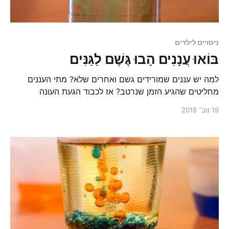
ניסויים לילדים
בּוֹאוּ עֲנָנִים הָבוּ גֶּשֶׁם לַגַּנִּים
למה יש עננים שמורידים גשם ואחרים שלא? מתי העננים
מחליטים שהגיע הזמן שנרטב? אז לכבוד הגעת העונה
הגשומה יש לי בשבילכם ניסוי שישאיר אתכם יבשים, או
19 נוב׳ 2018
לפחות את חלקכם.