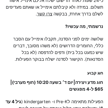
כ-24 שעות לאחר הרישום ישלח אליכם אימייל אישור
תשלום. במידה ולא קיבלתם אימייל או שאתם מעדיפים
לשלם בדרך אחרת, בבקשה
צרו קשר
.
נרשמתי, מה עכשיו?
שלושה ימים לפני הסדנה, תקבלו אימייל עם הסבר
כללי, החומרים הדרושים (לא משהו מסובך, דברים
שיש כמעט בכל בית) ודפים להדפסה (לא בכל
הסדנאות). הקישור לסדנה ישלח בבוקר הפעילות.
חוג קבוע
חוג מדע ויצירה⎮יום ד׳ בשעה 10:20 (חוף מערבי)⎮
$65 ל-4 מפגשים
הפעילות מתאימה לPre-K ו- kindergarten (
גיל 4 עד