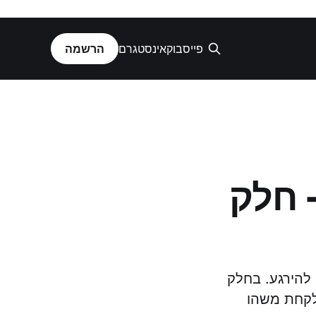
פייסבוק
אינסטגרם
הרשמה
 חלק
להירגע. בחלק
לקחת משהו