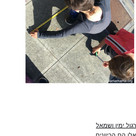
גול ימין ושמאל
לו הם הכיוונים