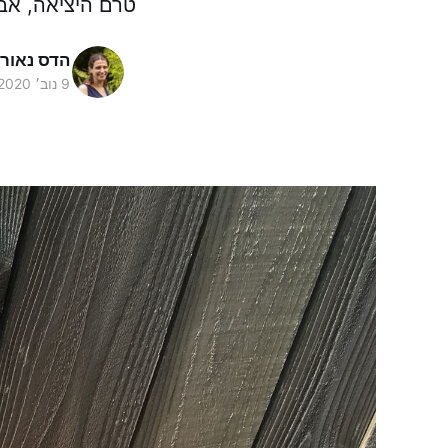
טרם היציאה, אב
הדס נאור
9 נוב׳ 2020